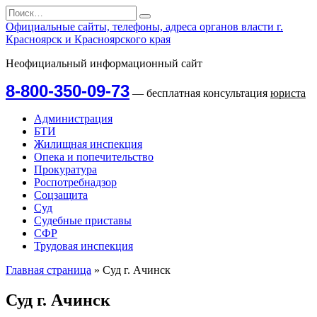
Перейти
Search
к
for:
Официальные сайты, телефоны, адреса органов власти г.
содержанию
Красноярск и Красноярского края
Неофициальный информационный сайт
8-800-350-09-73
— бесплатная консультация
юриста
Администрация
БТИ
Жилищная инспекция
Опека и попечительство
Прокуратура
Роспотребнадзор
Соцзащита
Суд
Судебные приставы
СФР
Трудовая инспекция
Главная страница
»
Суд г. Ачинск
Суд г. Ачинск