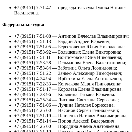
+7 (39151) 7-71-47 — председатель суда Гудова Наталья
Васильевна.
Федеральные судьи
+7 (39151) 7-51-08 — Антипов Вячеслав Владимирович;
+7 (39151) 7-51-13 — Бардин Андрей Юрьевич;
+7 (39151) 7-51-05 — Берестовенко Юлия Николаевна;
+7 (39151) 7-53-92 — Большевых Елена Викторовна;
+7 (39151) 7-51-11 — Войтюховская Яна Николаевна;
+7 (39151) 7-53-58 — Гельманова Елена Валентиновна;
+7 (39151) 7-53-84 — Заботина Ольга Леонидовна;
+7 (39151) 7-51-22 — Занько Александр Тимофеевич;
+7 (39151) 4-24-94 — Ирбеткина Елена Анатольевна;
+7 (39151) 7-22-33 — Кончакова Мария Григорьевна;
+7 (39151) 7-51-17 — Королева Елена Владимировна;
+7 (39151) 7-23-96 — Корявина Татьяна Юрьевна.
+7 (39151) 4-25-34 — Лисичко Светлана Сергеевна;
+7 (39151) 7-51-06 — Лучина Наталья Борисовна;
+7 (39151) 4-25-00 — Насонов Сергей Геннадьевич;
+7 (39151) 7-51-19 — Панченко Наталья Владимировна;
+7 (39151) 7-51-14 — Попов Алексей Валерьевич;
+7 (39151) 4-25-00 — Порядина Алена Анатольевна;
+7 (39151) 7-51-10 — Рахматулина Инга Александровна;