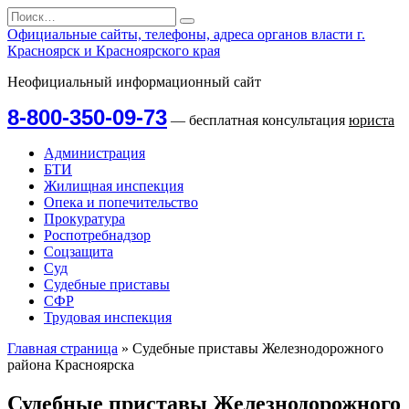
Перейти
Search
к
for:
Официальные сайты, телефоны, адреса органов власти г.
содержанию
Красноярск и Красноярского края
Неофициальный информационный сайт
8-800-350-09-73
— бесплатная консультация
юриста
Администрация
БТИ
Жилищная инспекция
Опека и попечительство
Прокуратура
Роспотребнадзор
Соцзащита
Суд
Судебные приставы
СФР
Трудовая инспекция
Главная страница
»
Судебные приставы Железнодорожного
района Красноярска
Судебные приставы Железнодорожного