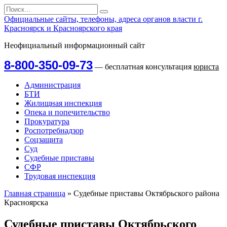
Перейти
Search
к
for:
Официальные сайты, телефоны, адреса органов власти г.
содержанию
Красноярск и Красноярского края
Неофициальный информационный сайт
8-800-350-09-73
— бесплатная консультация
юриста
Администрация
БТИ
Жилищная инспекция
Опека и попечительство
Прокуратура
Роспотребнадзор
Соцзащита
Суд
Судебные приставы
СФР
Трудовая инспекция
Главная страница
»
Судебные приставы Октябрьского района
Красноярска
Судебные приставы Октябрьского