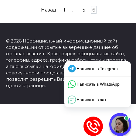
Пагинация
Назад
1
…
5
6
записей
© 2026 НЕофициальный информационный сайт,
содержащий открытые выверенные данные об
органах власти г. Красноярск: официальные сайты,
телефоны, адреса, графики работы, схемы проезда,
а также ссылки на юридические фирмы. В
совокупности представленная информация
позволит разрешить Ваши вопросы в режиме
одной страницы.