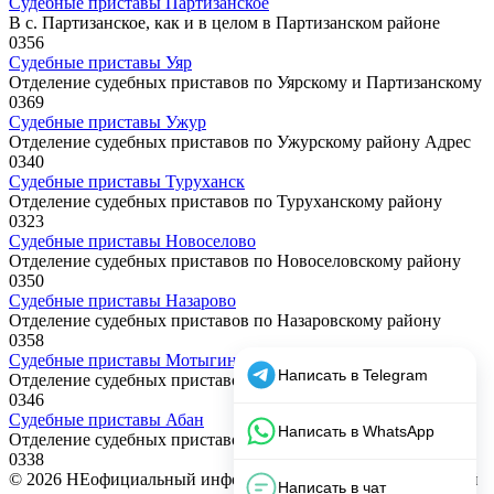
Судебные приставы Партизанское
В с. Партизанское, как и в целом в Партизанском районе
0
356
Судебные приставы Уяр
Отделение судебных приставов по Уярскому и Партизанскому
0
369
Судебные приставы Ужур
Отделение судебных приставов по Ужурскому району Адрес
0
340
Судебные приставы Туруханск
Отделение судебных приставов по Туруханскому району
0
323
Судебные приставы Новоселово
Отделение судебных приставов по Новоселовскому району
0
350
Судебные приставы Назарово
Отделение судебных приставов по Назаровскому району
0
358
Судебные приставы Мотыгино
Отделение судебных приставов по Мотыгинскому району
0
346
Судебные приставы Абан
Отделение судебных приставов по Абанскому району Адрес
0
338
© 2026 НЕофициальный информационный сайт, содержащий