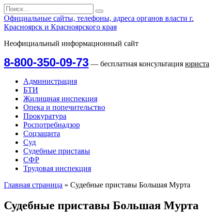
Перейти
Search
к
for:
Официальные сайты, телефоны, адреса органов власти г.
содержанию
Красноярск и Красноярского края
Неофициальный информационный сайт
8-800-350-09-73
— бесплатная консультация
юриста
Администрация
БТИ
Жилищная инспекция
Опека и попечительство
Прокуратура
Роспотребнадзор
Соцзащита
Суд
Судебные приставы
СФР
Трудовая инспекция
Главная страница
»
Судебные приставы Большая Мурта
Судебные приставы Большая Мурта