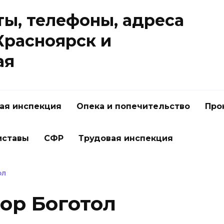
ы, телефоны, адреса
 Красноярск и
ая
я инспекция
Опека и попечительство
Про
иставы
СФР
Трудовая инспекция
ОЛ
ор Боготол