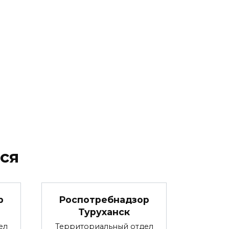
ся
р
Роспотребнадзор
Туруханск
ел
Территориальный отдел