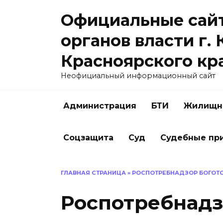
Перейти
Официальные сайт
к
содержанию
органов власти г.
Красноярского кр
Неофициальный информационный сайт
Администрация
БТИ
Жилищна
Соцзащита
Суд
Судебные пр
ГЛАВНАЯ СТРАНИЦА
»
РОСПОТРЕБНАДЗОР БОГОТ
Роспотребнадз